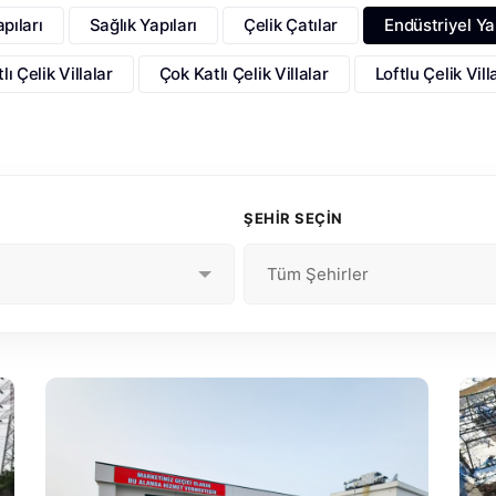
pıları
Sağlık Yapıları
Çelik Çatılar
Endüstriyel Ya
lı Çelik Villalar
Çok Katlı Çelik Villalar
Loftlu Çelik Vill
ŞEHİR SEÇİN
Tüm Şehirler