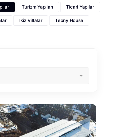
pılar
Turizm Yapıları
Ticari Yapılar
alar
İkiz Villalar
Teony House